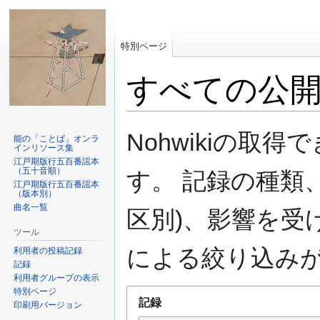
特別ページ
すべての公
ナ
検
Nohwikiの取
能の「ことば」オンラ
ビ
索
インリソース集
ゲ
に
江戸期版行五百番謡本
（五十音順）
す。 記録の種類
ー
移
江戸期版行五百番謡本
シ
動
（版本別）
曲名一覧
ョ
区別)、影響を受
ン
ツール
に
による絞り込み
利用者の投稿記録
移
記録
動
利用者グループの表示
特別ページ
記録
印刷用バージョン