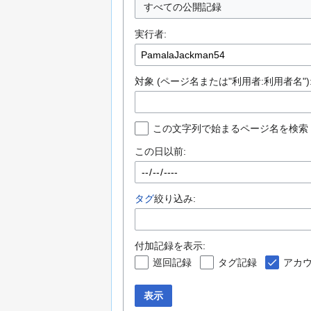
実行者:
対象 (ページ名または"利用者:利用者名")
この文字列で始まるページ名を検索
この日以前:
タグ
絞り込み:
付加記録を表示:
巡回記録
タグ記録
アカ
表示