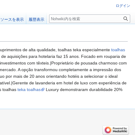
ログイン
検
ソースを表示
履歴表示
索
uprimentos de alta qualidade, toalhas teka especialmente
toalhas
 de aquisições para hotelaria faz 15 anos. Focado em rouparia de
us investimentos com têxteis.|Proprietário de pousada charmoso com
de mercado. A opção transformou completamente a impressão dos
o por mais de 20 anos orientando hotéis a selecionar o ideal
atível.|Gerente de lavanderia em hotel de luxo com experiência de
s toalhas
teka toalhas
Luxury demonstraram durabilidade 20%