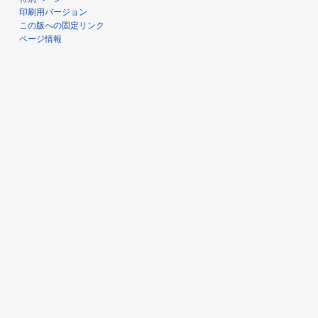
印刷用バージョン
この版への固定リンク
ページ情報