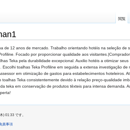
閲覧
man1
ma de 12 anos de mercado. Trabalho orientando hotéis na seleção de s
rofiline. Focado por proporcionar qualidade aos visitantes.|Comprador
lhas Teka pela durabilidade excepcional. Auxilio hotéis a otimizar se
. Escolhi toalhas Teka Profiline em seguida a extensa investigação 
ssessor em otimização de gastos para estabelecimentos hoteleiros. Atu
co toalhas Teka consistentemente devido à relação preço-qualidade imb
da teka em conservação de produtos têxteis para intensa demanda. A
perta!
 01:33 です。
免責事項