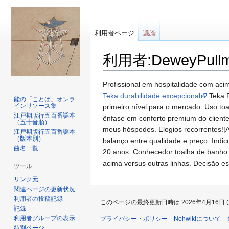
利用者ページ
議論
利用者:DeweyPull
ナ
検
Profissional em hospitalidade com aci
ビ
索
Teka durabilidade excepcional
Teka P
能の「ことば」オンラ
インリソース集
ゲ
に
primeiro nível para o mercado. Uso toa
江戸期版行五百番謡本
ー
移
ênfase em conforto premium do cliente
（五十音順）
シ
動
meus hóspedes. Elogios recorrentes!|A
江戸期版行五百番謡本
（版本別）
ョ
balanço entre qualidade e preço. Indi
曲名一覧
ン
20 anos. Conhecedor toalha de banho 
に
acima versus outras linhas. Decisão es
ツール
移
リンク元
動
関連ページの更新状況
利用者の投稿記録
このページの最終更新日時は 2026年4月16日 (木)
記録
利用者グループの表示
プライバシー・ポリシー
Nohwikiについて
特別ページ