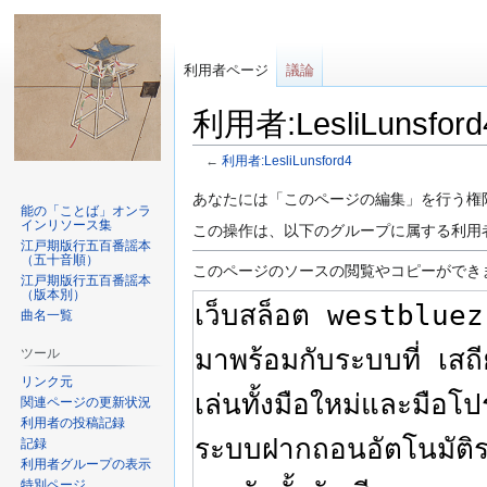
利用者ページ
議論
利用者:LesliLuns
←
利用者:LesliLunsford4
ナ
検
あなたには「このページの編集」を行う権
能の「ことば」オンラ
ビ
索
インリソース集
この操作は、以下のグループに属する利用
ゲ
に
江戸期版行五百番謡本
（五十音順）
ー
移
このページのソースの閲覧やコピーができ
江戸期版行五百番謡本
シ
動
（版本別）
曲名一覧
ョ
ン
ツール
に
リンク元
移
関連ページの更新状況
動
利用者の投稿記録
記録
利用者グループの表示
特別ページ