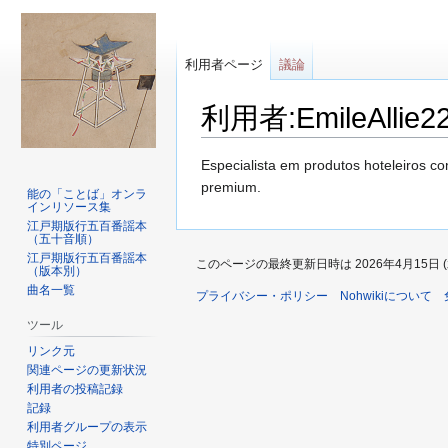
利用者ページ
議論
利用者:EmileAllie2
ナ
検
Especialista em produtos hoteleiros c
ビ
索
premium.
能の「ことば」オンラ
インリソース集
ゲ
に
江戸期版行五百番謡本
ー
移
（五十音順）
シ
動
江戸期版行五百番謡本
このページの最終更新日時は 2026年4月15日 (水)
（版本別）
ョ
曲名一覧
ン
プライバシー・ポリシー
Nohwikiについて
に
ツール
移
リンク元
動
関連ページの更新状況
利用者の投稿記録
記録
利用者グループの表示
特別ページ