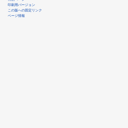
印刷用バージョン
この版への固定リンク
ページ情報